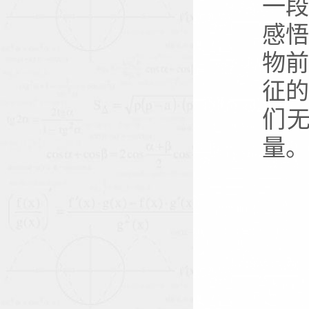
一
感
物
征
们
量。