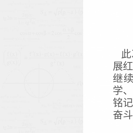
此
展
继
学
铭
奋斗