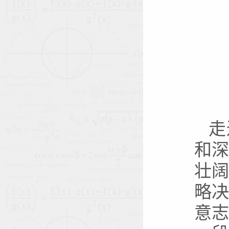
走
和
壮
略
意