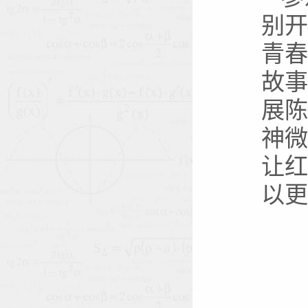
别
青
故
展
神
让
以更