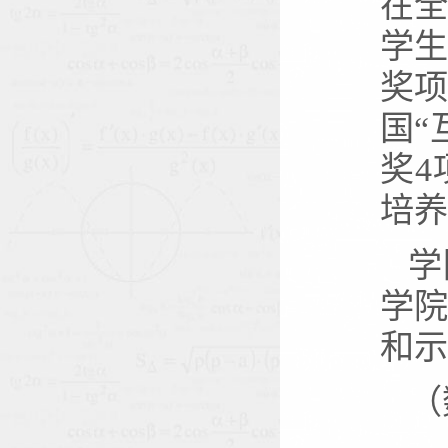
在
学生
奖项
国“
奖4
培养
学
学
和示
（