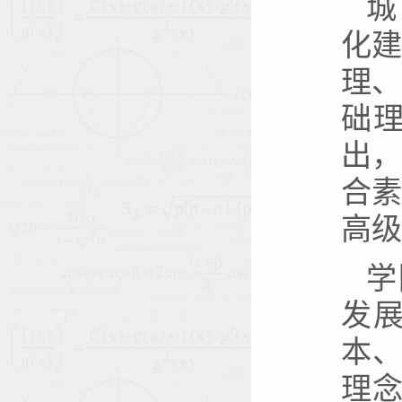
城
化
理
础
出
合
高级
学
发
本
理