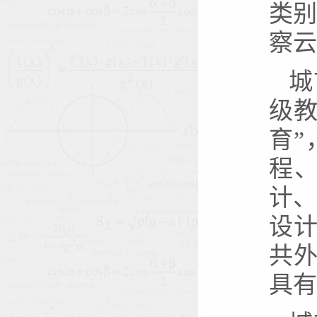
类别
察云
城
级
育”
程
计
设
共外
具有