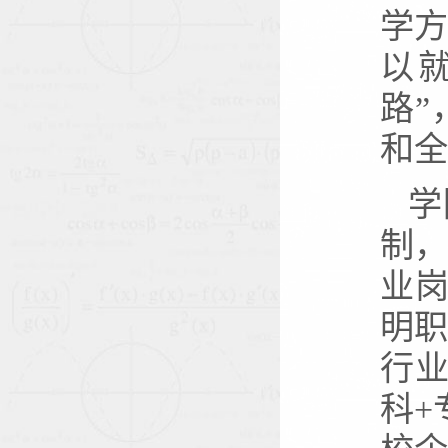
学
以
路
和全
学
制
业岗
明
行业
科+