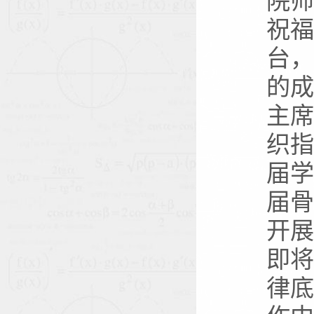
院
祝
台
的
主
织
届
届
开
即
律