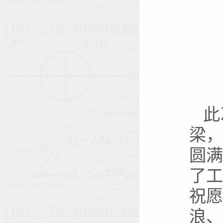
此
梁
圆
了
祝
浪