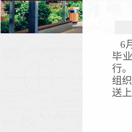
6
毕
行
组
送上