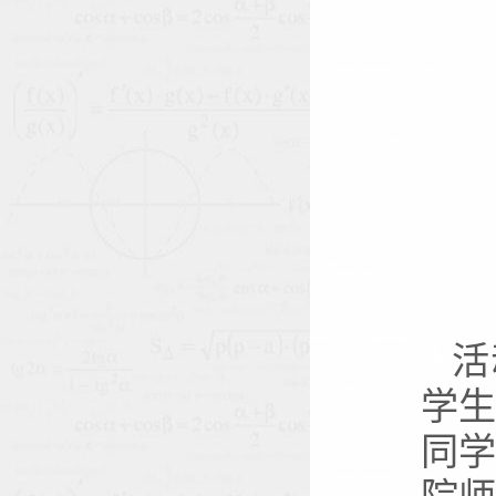
活
学
同