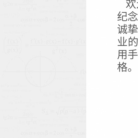
欢
纪
诚
业
用
格。