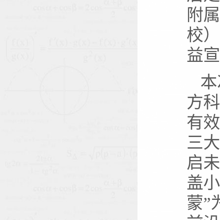
附属
校）
益宣
本
方科
有效
三大
启未
盖小
蒙”